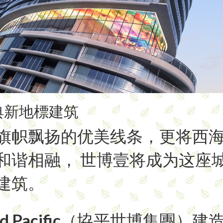
典新地標建筑
旗帜飘扬的优美线条，更将西
和谐相融， 世博壹将成为这座
建筑。
rd Pacific（協平世博集團）建造