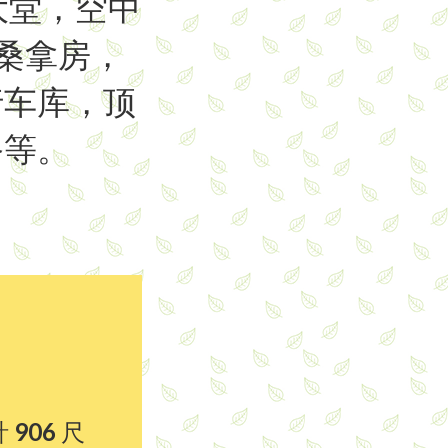
大堂，空中
，桑拿房，
行车库，顶
备等。
 906 尺