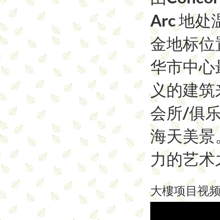
Arc 
金地标位
华市中心
义的建筑
会所/俱
海天美景。
力的艺术
大樓项目视