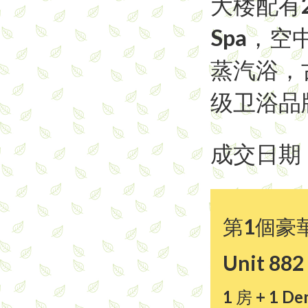
大楼配有
Spa，空
蒸汽浴，
级卫浴品
成交日期：
第1個豪
Unit 882
1 房 + 1 