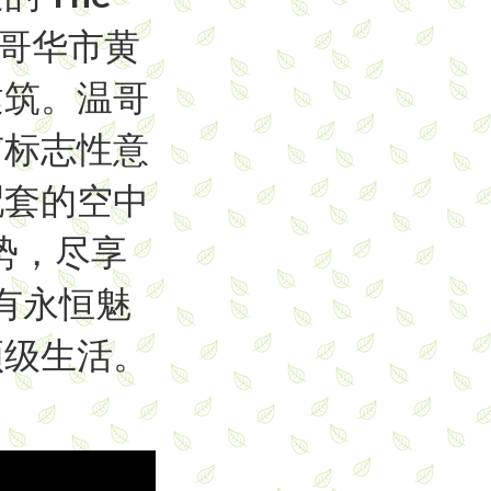
温哥华市黄
建筑。温哥
有标志性意
配套的空中
势，尽享
具有永恒魅
顶级生活。