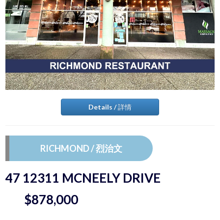
Details / 詳情
RICHMOND / 烈治文
47 12311 MCNEELY DRIVE
$878,000