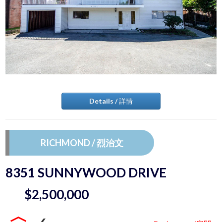
Details / 詳情
RICHMOND / 烈治文
8351 SUNNYWOOD DRIVE
$2,500,000