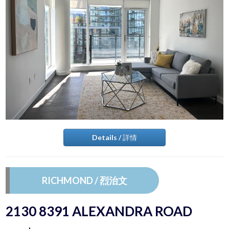
Details / 詳情
RICHMOND / 烈治文
2130 8391 ALEXANDRA ROAD