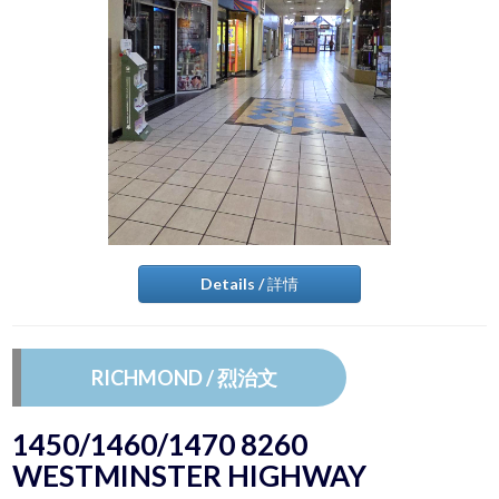
Details / 詳情
RICHMOND / 烈治文
1450/1460/1470 8260
WESTMINSTER HIGHWAY