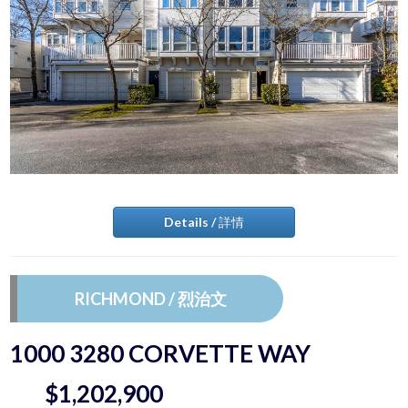
Details / 詳情
RICHMOND / 烈治文
1000 3280 CORVETTE WAY
$1,202,900