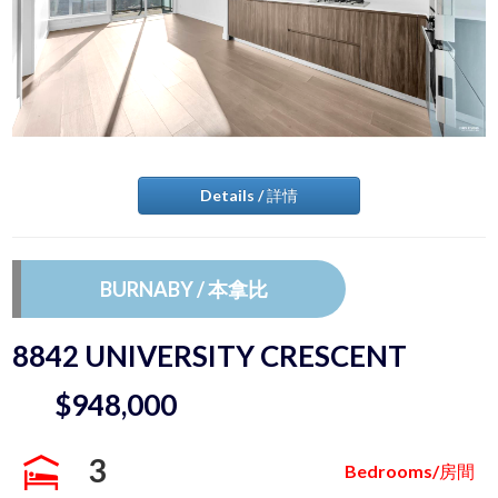
Details / 詳情
BURNABY / 本拿比
8842 UNIVERSITY CRESCENT
$948,000
3
Bedrooms/房間