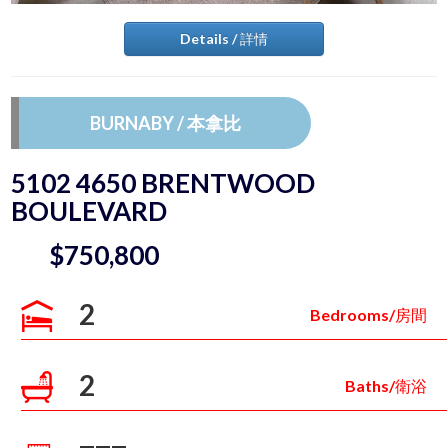
Details / 詳情
BURNABY / 本拿比
5102 4650 BRENTWOOD
BOULEVARD
$750,800
2
Bedrooms/房間
2
Baths/衛浴