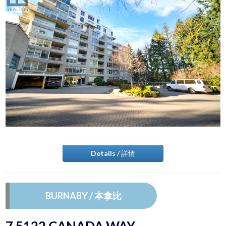
Details / 詳情
BURNABY / 本拿比
7 5122 CANADA WAY