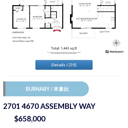
Details / 詳情
BURNABY / 本拿比
2701 4670 ASSEMBLY WAY
$658,000