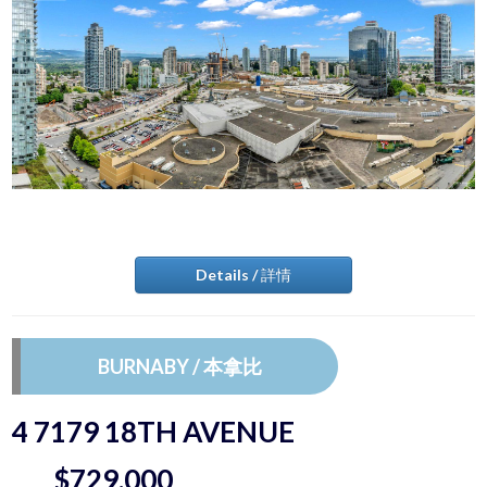
Details / 詳情
BURNABY / 本拿比
4 7179 18TH AVENUE
$729,000