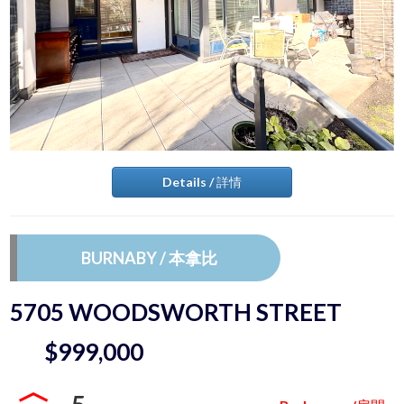
Details / 詳情
BURNABY / 本拿比
5705 WOODSWORTH STREET
$999,000