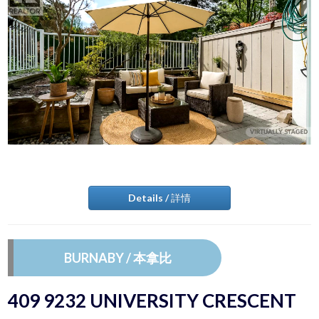
Details / 詳情
BURNABY / 本拿比
409 9232 UNIVERSITY CRESCENT