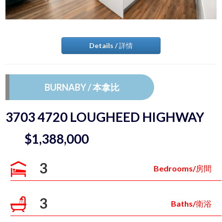
Details / 詳情
BURNABY / 本拿比
3703 4720 LOUGHEED HIGHWAY
$1,388,000
3
Bedrooms/房間
3
Baths/衛浴