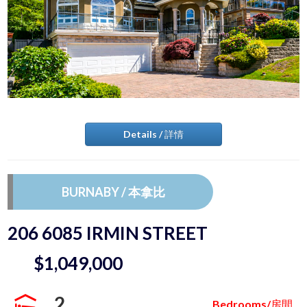
Details / 詳情
BURNABY / 本拿比
206 6085 IRMIN STREET
$1,049,000
2
Bedrooms/房間