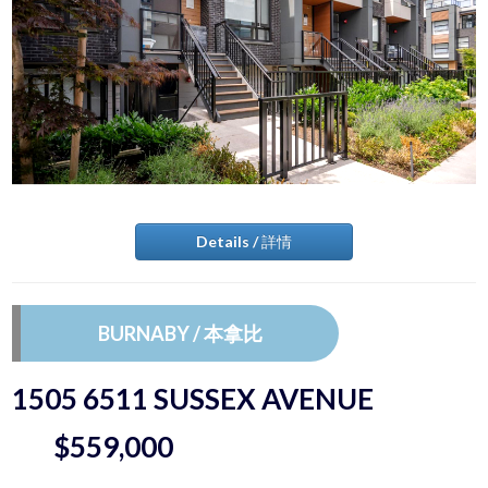
Details / 詳情
BURNABY / 本拿比
1505 6511 SUSSEX AVENUE
$559,000