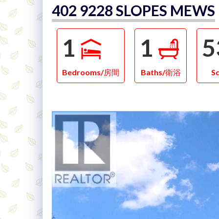
402 9228 SLOPES MEWS
1
1
5
Bedrooms/房間
Baths/衛浴
S