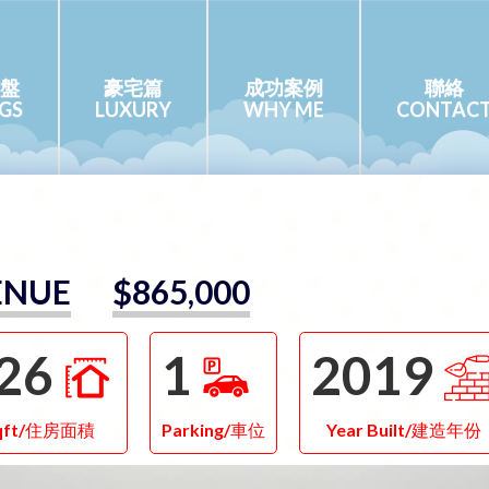
盤
豪宅篇
成功案例
聯絡
NGS
LUXURY
WHY ME
CONTAC
ENUE
$865,000
26
1
2019
qft/住房面積
Parking/車位
Year Built/建造年份