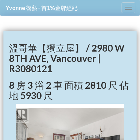
Yvonne 魯藝 - 首1%金牌經紀
Tog
nav
溫哥華【獨立屋】 / 2980 W
8TH AVE, Vancouver |
R3080121
8 房 3 浴 2 車 面積 2810 尺 佔
地 5930 尺