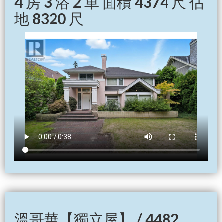
4 房 3 浴 2 車 面積 4374 尺 佔
地 8320 尺
溫哥華【獨立屋】 / 4482