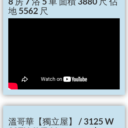
8 房 7 浴 5 車 面積 3880 尺 佔
地 5562 尺
溫哥華【獨立屋】 / 3125 W