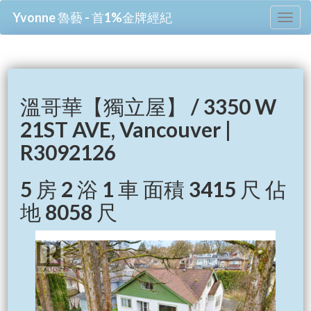
Yvonne 魯藝 - 首1%金牌經紀
Tog
nav
溫哥華【獨立屋】 / 3350 W
21ST AVE, Vancouver |
R3092126
5 房 2 浴 1 車 面積 3415 尺 佔
地 8058 尺