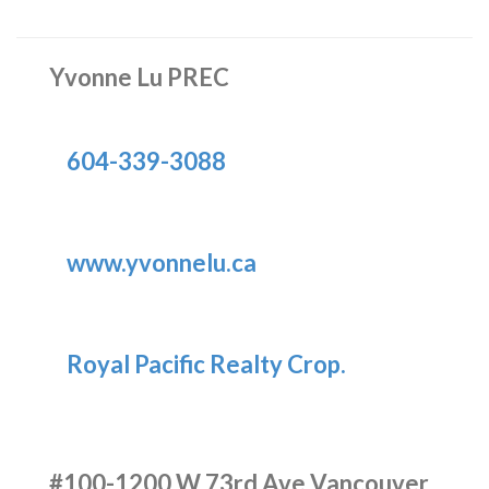
Yvonne Lu PREC
604-339-3088
www.yvonnelu.ca
Royal Pacific Realty Crop.
#100-1200 W 73rd Ave Vancouver